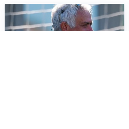
LA NOVITÀ
Le regole di Mourinho al Real
MERCATO JUVE
La Juventus vuole Suzuki, ma il Psg è avanti
CALCIOMERCATO
Inter, Frattesi blocca il mercato nerazzurro: la
situazione