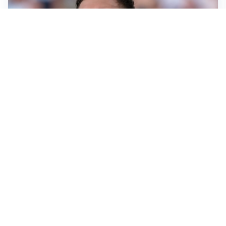
IL NOME NUOVO
Napoli, Musso resta un’opzione per la porta
TITOLARE IN CAMPIONATO
Inter, tocca a Pio Esposito: Chivu gli affida l’attacco
LE PAROLE
Spalletti prepara la Juve: “Con l’Inter servirà essere
squadra”
LONTANO DALL'ITALIA
Vlahovic, rebus futuro: Besiktas e Atletico si
contendono il serbo