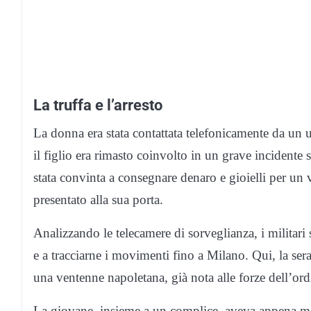
La truffa e l’arresto
La donna era stata contattata telefonicamente da un 
il figlio era rimasto coinvolto in un grave incidente 
stata convinta a consegnare denaro e gioielli per un 
presentato alla sua porta.
Analizzando le telecamere di sorveglianza, i militari s
e a tracciarne i movimenti fino a Milano. Qui, la se
una ventenne napoletana, già nota alle forze dell’ordi
La giovane, insieme a un complice, aveva appena mess