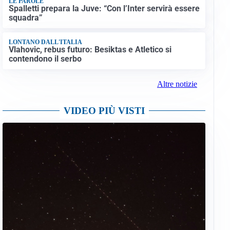
LE PAROLE
Spalletti prepara la Juve: “Con l’Inter servirà essere
squadra”
LONTANO DALL'ITALIA
Vlahovic, rebus futuro: Besiktas e Atletico si
contendono il serbo
Altre notizie
VIDEO PIÙ VISTI