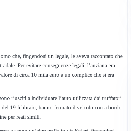
uomo che, fingendosi un legale, le aveva raccontato che
stradale. Per evitare conseguenze legali, l’anziana era
valore di circa 10 mila euro a un complice che si era
ono riusciti a individuare l’auto utilizzata dai truffatori
ra del 19 febbraio, hanno fermato il veicolo con a bordo
ne per reati simili.
o a segno un’altra truffa in via Solari, fingendosi