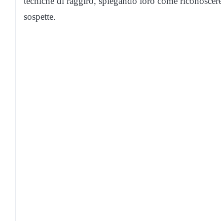
tecniche di raggiro, spiegando loro come riconoscere
sospette.