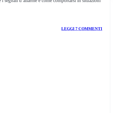
 i segnali d’allarme e come comportarsi in situazioni
LEGGI 7 COMMENTI