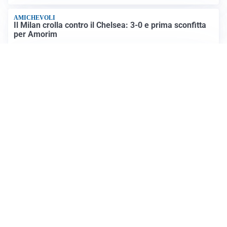
AMICHEVOLI
Il Milan crolla contro il Chelsea: 3-0 e prima sconfitta
per Amorim
AMICHEVOLI
Inter, Chivu soddisfatto: “Buona prova, non esistono
gerarchie”
Altre notizie
VIDEO PIÙ VISTI