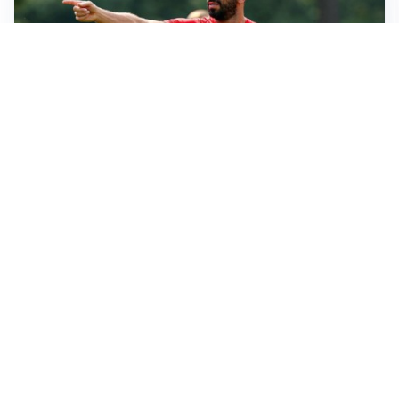
LE PAROLE
Milan, Amorim: “Sapevamo delle difficoltà, faremo
delle scelte”
LE PAROLE
Juventus, Spalletti soddisfatto: “I nuovi? Li ho visti
molto bene”
AMICHEVOLI
Il Milan crolla contro il Chelsea: 3-0 e prima sconfitta
per Amorim