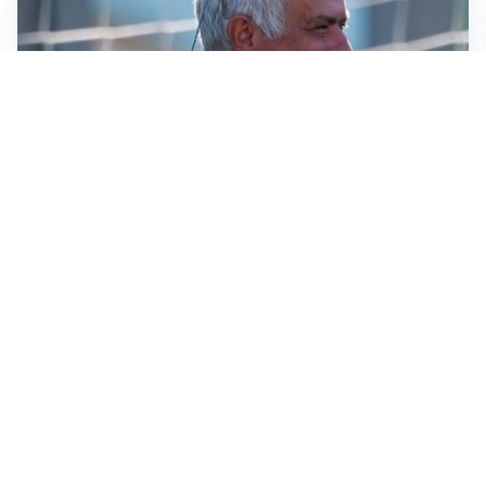
LA NOVITÀ
Le regole di Mourinho al Real
MERCATO JUVE
La Juventus vuole Suzuki, ma il Psg è avanti
CALCIOMERCATO
Inter, Frattesi blocca il mercato nerazzurro: la
situazione
SERIE A
Roma, troppi gol subiti: Gasp deve lavorare in difesa