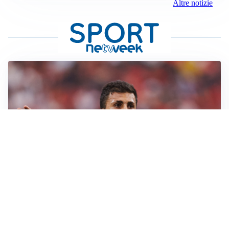
Altre notizie
AFFARE IN CHIUSURA
Barcellona, colpo Rodri: battuto il Real Madrid