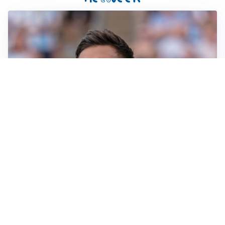
IL NOME NUOVO
Napoli, Musso resta un’opzione per la porta
TITOLARE IN CAMPIONATO
Inter, tocca a Pio Esposito: Chivu gli affida l’attacco
LE PAROLE
Spalletti prepara la Juve: “Con l’Inter servirà essere