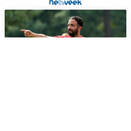
LE PAROLE
Milan, Amorim: “Sapevamo delle difficoltà, faremo
delle scelte”
LE PAROLE
Juventus, Spalletti soddisfatto: “I nuovi? Li ho visti
molto bene”