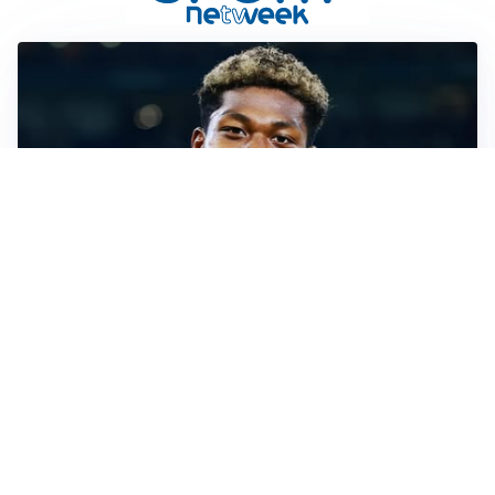
MERCATO JUVE
La Juventus vuole Suzuki, ma il Psg è avanti
CALCIOMERCATO
Inter, Frattesi blocca il mercato nerazzurro: la
situazione