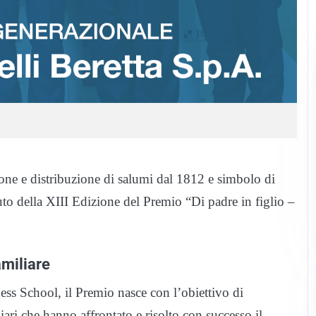
ione e distribuzione di salumi dal 1812 e simbolo di
uto della XIII Edizione del Premio “Di padre in figlio –
amiliare
ess School, il Premio nasce con l’obiettivo di
liari che hanno affrontato e risolto con successo il