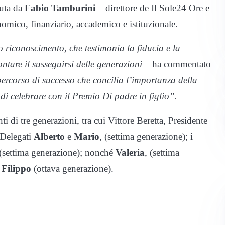
duta da
Fabio Tamburini
– direttore de Il Sole24 Ore e
omico, finanziario, accademico e istituzionale.
o riconoscimento, che testimonia la fiducia e
la
ontare il susseguirsi delle generazioni
– ha commentato
ercorso di successo che
concilia l’importanza della
 di celebrare con il
Premio
Di padre in figlio”
.
ti di tre generazioni, tra cui Vittore Beretta, Presidente
 Delegati
Alberto
e
Mario
, (settima generazione); i
(settima generazione); nonché
Valeria
, (settima
e
Filippo
(ottava generazione).