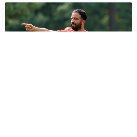
LE PAROLE
Milan, Amorim: “Sapevamo delle difficoltà, faremo
delle scelte”
LE PAROLE
Juventus, Spalletti soddisfatto: “I nuovi? Li ho visti
molto bene”
AMICHEVOLI