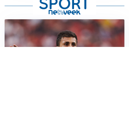
AFFARE IN CHIUSURA
Barcellona, colpo Rodri: battuto il Real Madrid
MOTIVATO
Douglas Luiz dice no all’Everton e punta sulla
Juventus