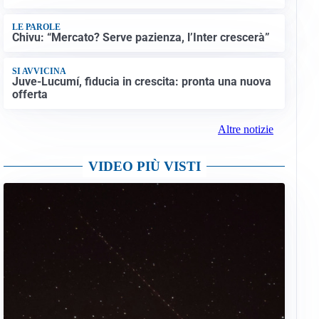
LE PAROLE
Chivu: “Mercato? Serve pazienza, l’Inter crescerà”
SI AVVICINA
Juve-Lucumí, fiducia in crescita: pronta una nuova
offerta
Altre notizie
VIDEO PIÙ VISTI