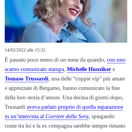
14/02/2022 alle 15:32
È passato poco meno di un mese da quando,
con uno
scarno comunicato stampa
,
Michelle Hunziker
e
Tomaso Trussardi
, una delle “coppie vip” più amate
e apprezzate di Bergamo, hanno comunicato la fine
della loro storia d’amore. Una decina di giorni dopo,
Trussardi
aveva parlato proprio di quella separazione
in un’intervista al
Corriere della Sera
, spiegando
come tra lui e la ex compagna sarebbe sempre rimasto