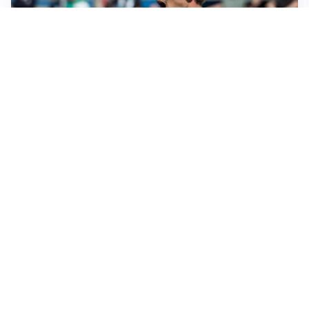
CALCIOMERCATO
Cagliari, il caso Esposito continua. Intanto arriva
Maldini
CALCIOMERCATO
Napoli, il solito Lukaku: non si presenta in ritiro, è
rottura
AMICHEVOLI
Inter, Chivu: “Vedo una crescita, il risultato non conta”
CALCIOMERCATO