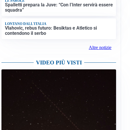
LE PAROLE
Spalletti prepara la Juve: “Con l’Inter servirà essere
squadra”
LONTANO DALL'ITALIA
Vlahovic, rebus futuro: Besiktas e Atletico si
contendono il serbo
Altre notizie
VIDEO PIÙ VISTI