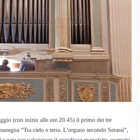
io (con inizio alle ore 20.45) il primo dei tre
 rassegna “Tra cielo e terra. L’organo secondo Serassi”,
i
e nata per valorizzare il grandioso manufatto costruito