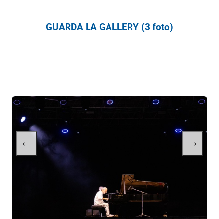
GUARDA LA GALLERY (3 foto)
←
→