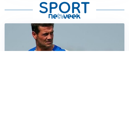
AMICHEVOLI
Juventus-Inter, antipasto di Serie A: le probabili
formazioni
IL NOME NUOVO