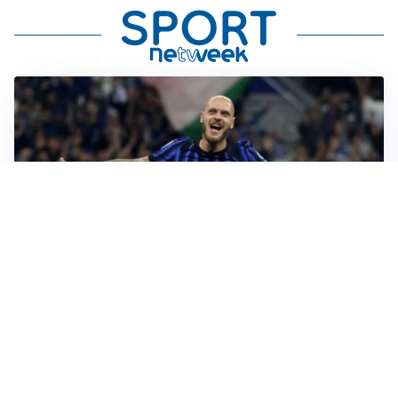
AMICHEVOLI
All’Inter il primo derby d’Italia: Juventus k.o. 2-1
PREMIER LEAGUE
Palestra ammette: “Il Chelsea? Ho sempre sognato la