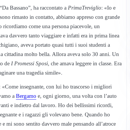
io “Da Bassano”, ha raccontato a
PrimaTreviglio
: «Io e
i sono rimasto in contatto, abbiamo appreso con grande
 Lo ricordiamo come una persona piacevole, un
a davvero tanto viaggiare e infatti era in prima linea
higiano, aveva portato quasi tutti i suoi studenti a
una cittadina molto bella. Allora aveva solo 30 anni. Un
to de
I Promessi Sposi
, che amava leggere in classe. Era
ginare una tragedia simile».
i: «Come insegnante, con lui ho trascorso i migliori
tavamo a
Bergamo
e, ogni giorno, una volta con l’auto
anti e indietro dal lavoro. Ho dei bellissimi ricordi,
nsegnante e i ragazzi gli volevano bene. Quando ho
e e mi sono sentito davvero male pensando all’atroce