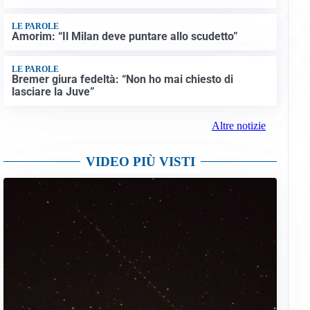
LE PAROLE
Amorim: “Il Milan deve puntare allo scudetto”
LE PAROLE
Bremer giura fedeltà: “Non ho mai chiesto di
lasciare la Juve”
Altre notizie
VIDEO PIÙ VISTI