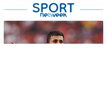
AFFARE IN CHIUSURA
Barcellona, colpo Rodri: battuto il Real Madrid
MOTIVATO
Douglas Luiz dice no all’Everton e punta sulla