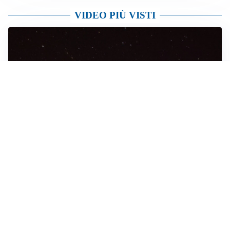
VIDEO PIÙ VISTI
NON SONO UFO
Una fila di puntini luminosi in cielo: il “trenino” di
satelliti torna a far visita ai cieli bergamaschi
BILANCIO
Sette diffide e tre sanzioni in città: controlli della
polizia su vendita e somministrazione di alcol