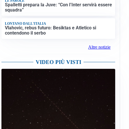
LE PAROLE
Spalletti prepara la Juve: “Con l’Inter servirà essere
squadra”
LONTANO DALL'ITALIA
Vlahovic, rebus futuro: Besiktas e Atletico si
contendono il serbo
Altre notizie
VIDEO PIÙ VISTI