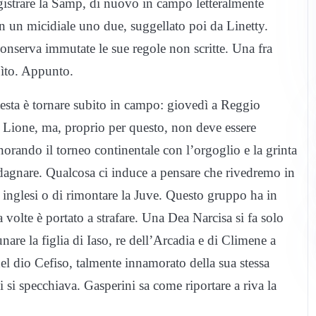
egistrare la Samp, di nuovo in campo letteralmente
on un micidiale uno due, suggellato poi da Linetty.
conserva immutate le sue regole non scritte. Una fra
ubìto. Appunto.
 testa è tornare subito in campo: giovedì a Reggio
l Lione, ma, proprio per questo, non deve essere
norando il torneo continentale con l’orgoglio e la grinta
adagnare. Qualcosa ci induce a pensare che rivedremo in
i inglesi o di rimontare la Juve. Questo gruppo ha in
 volte è portato a strafare. Una Dea Narcisa si fa solo
nare la figlia di Iaso, re dell’Arcadia e di Climene a
del dio Cefiso, talmente innamorato della sua stessa
si specchiava. Gasperini sa come riportare a riva la