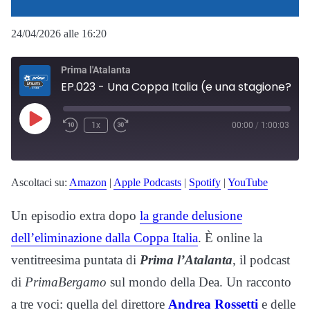
24/04/2026 alle 16:20
Prima l'Atalanta
EP.023 - Una Coppa Italia (e una stagione?) buttata via. Colpe, alibi e scontro
Play
1x
00:00
/
1:00:03
Episode
Ascoltaci su:
Amazon
|
Apple Podcasts
|
Spotify
|
YouTube
Un episodio extra dopo
la grande delusione
dell’eliminazione dalla Coppa Italia
. È online la
ventitreesima puntata di
Prima l’Atalanta
, il podcast
di
PrimaBergamo
sul mondo della Dea. Un racconto
a tre voci: quella del direttore
Andrea Rossetti
e delle