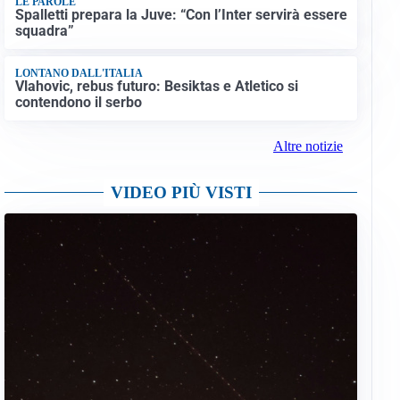
LE PAROLE
Spalletti prepara la Juve: “Con l’Inter servirà essere
squadra”
LONTANO DALL'ITALIA
Vlahovic, rebus futuro: Besiktas e Atletico si
contendono il serbo
Altre notizie
VIDEO PIÙ VISTI