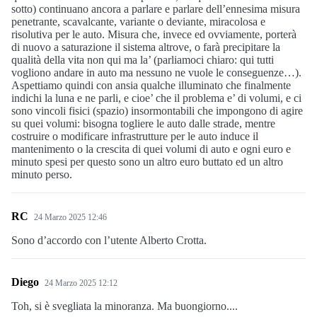
sotto) continuano ancora a parlare e parlare dell’ennesima misura
penetrante, scavalcante, variante o deviante, miracolosa e
risolutiva per le auto. Misura che, invece ed ovviamente, porterà
di nuovo a saturazione il sistema altrove, o farà precipitare la
qualità della vita non qui ma la’ (parliamoci chiaro: qui tutti
vogliono andare in auto ma nessuno ne vuole le conseguenze…).
Aspettiamo quindi con ansia qualche illuminato che finalmente
indichi la luna e ne parli, e cioe’ che il problema e’ di volumi, e ci
sono vincoli fisici (spazio) insormontabili che impongono di agire
su quei volumi: bisogna togliere le auto dalle strade, mentre
costruire o modificare infrastrutture per le auto induce il
mantenimento o la crescita di quei volumi di auto e ogni euro e
minuto spesi per questo sono un altro euro buttato ed un altro
minuto perso.
RC
24 Marzo 2025 12:46
Sono d’accordo con l’utente Alberto Crotta.
Diego
24 Marzo 2025 12:12
Toh, si è svegliata la minoranza. Ma buongiorno....