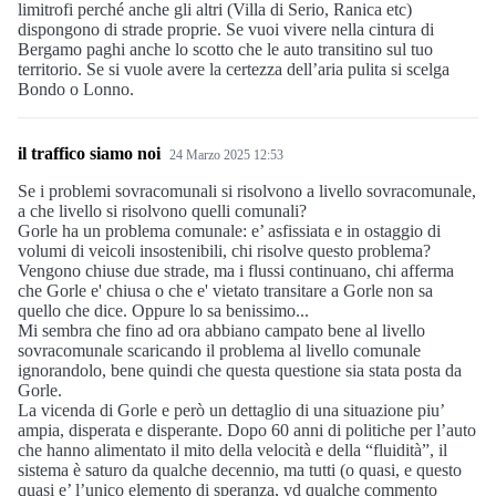
limitrofi perché anche gli altri (Villa di Serio, Ranica etc)
dispongono di strade proprie. Se vuoi vivere nella cintura di
Bergamo paghi anche lo scotto che le auto transitino sul tuo
territorio. Se si vuole avere la certezza dell’aria pulita si scelga
Bondo o Lonno.
il traffico siamo noi
24 Marzo 2025 12:53
Se i problemi sovracomunali si risolvono a livello sovracomunale,
a che livello si risolvono quelli comunali?
Gorle ha un problema comunale: e’ asfissiata e in ostaggio di
volumi di veicoli insostenibili, chi risolve questo problema?
Vengono chiuse due strade, ma i flussi continuano, chi afferma
che Gorle e' chiusa o che e' vietato transitare a Gorle non sa
quello che dice. Oppure lo sa benissimo...
Mi sembra che fino ad ora abbiano campato bene al livello
sovracomunale scaricando il problema al livello comunale
ignorandolo, bene quindi che questa questione sia stata posta da
Gorle.
La vicenda di Gorle e però un dettaglio di una situazione piu’
ampia, disperata e disperante. Dopo 60 anni di politiche per l’auto
che hanno alimentato il mito della velocità e della “fluidità”, il
sistema è saturo da qualche decennio, ma tutti (o quasi, e questo
quasi e’ l’unico elemento di speranza, vd qualche commento