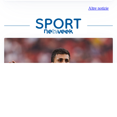
Altre notizie
AFFARE IN CHIUSURA
Barcellona, colpo Rodri: battuto il Real Madrid