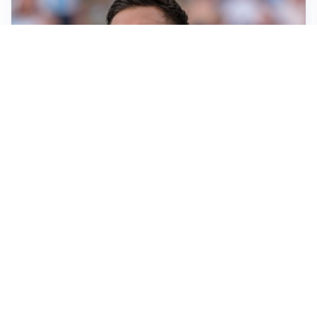
IL NOME NUOVO
Napoli, Musso resta un’opzione per la porta
TITOLARE IN CAMPIONATO
Inter, tocca a Pio Esposito: Chivu gli affida l’attacco
LE PAROLE
Spalletti prepara la Juve: “Con l’Inter servirà essere
squadra”
LONTANO DALL'ITALIA
Vlahovic, rebus futuro: Besiktas e Atletico si