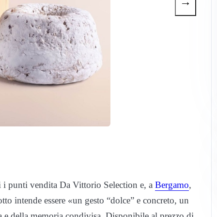
→
i i punti vendita Da Vittorio Selection e, a
Bergamo
,
to intende essere «un gesto “dolce” e concreto, un
a e della memoria condivisa. Disponibile al prezzo di