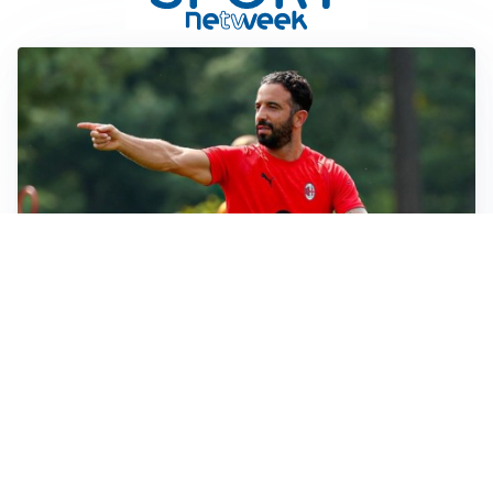
LE PAROLE
Milan, Amorim: “Sapevamo delle difficoltà, faremo
delle scelte”
LE PAROLE
Juventus, Spalletti soddisfatto: “I nuovi? Li ho visti
molto bene”