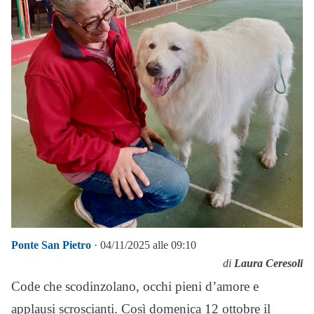
Ponte San Pietro
· 04/11/2025 alle 09:10
di
Laura Ceresoli
Code che scodinzolano, occhi pieni d’amore e
applausi scroscianti. Così domenica 12 ottobre il