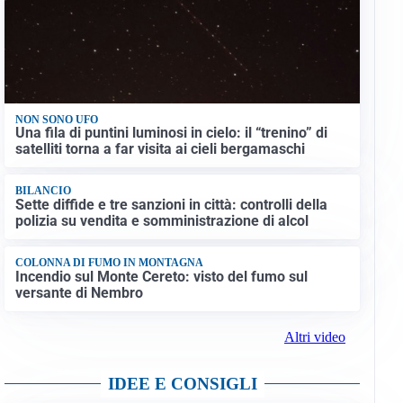
NON SONO UFO
Una fila di puntini luminosi in cielo: il “trenino” di
satelliti torna a far visita ai cieli bergamaschi
BILANCIO
Sette diffide e tre sanzioni in città: controlli della
polizia su vendita e somministrazione di alcol
COLONNA DI FUMO IN MONTAGNA
Incendio sul Monte Cereto: visto del fumo sul
versante di Nembro
Altri video
IDEE E CONSIGLI