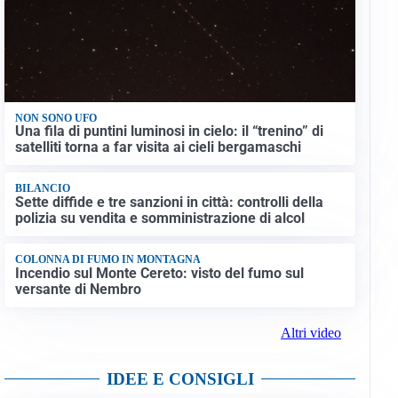
NON SONO UFO
Una fila di puntini luminosi in cielo: il “trenino” di
satelliti torna a far visita ai cieli bergamaschi
BILANCIO
Sette diffide e tre sanzioni in città: controlli della
polizia su vendita e somministrazione di alcol
COLONNA DI FUMO IN MONTAGNA
Incendio sul Monte Cereto: visto del fumo sul
versante di Nembro
Altri video
IDEE E CONSIGLI