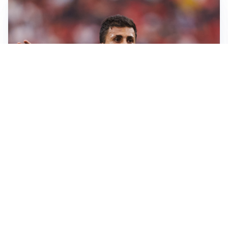
AFFARE IN CHIUSURA
Barcellona, colpo Rodri: battuto il Real Madrid
MOTIVATO
Douglas Luiz dice no all’Everton e punta sulla
Juventus
RIENTRO A RILENTO
Alcaraz, US Open lontano: la corsa contro il tempo
continua