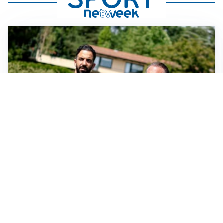
SERIE A
Milan, quanto lavoro per Amorim: il campo parla
chiaro