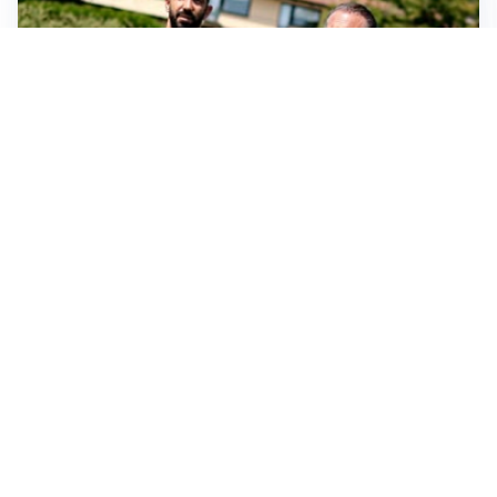
SERIE A
Milan, quanto lavoro per Amorim: il campo parla
chiaro
LE PAROLE
Milan, Amorim: “Sapevamo delle difficoltà, faremo
delle scelte”
LE PAROLE
Juventus, Spalletti soddisfatto: “I nuovi? Li ho visti