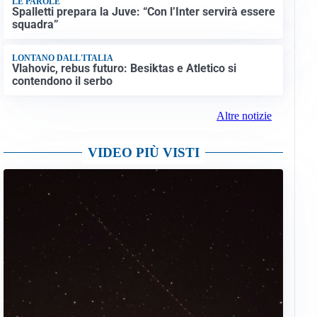
LE PAROLE
Spalletti prepara la Juve: “Con l’Inter servirà essere
squadra”
LONTANO DALL'ITALIA
Vlahovic, rebus futuro: Besiktas e Atletico si
contendono il serbo
Altre notizie
VIDEO PIÙ VISTI