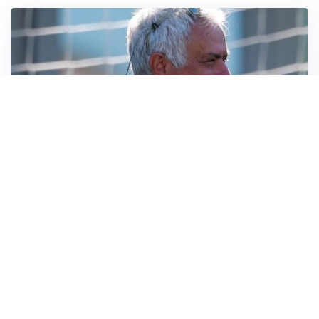
LA NOVITÀ
Le regole di Mourinho al Real
MERCATO JUVE
La Juventus vuole Suzuki, ma il Psg è avanti
CALCIOMERCATO
Inter, Frattesi blocca il mercato nerazzurro: la
situazione