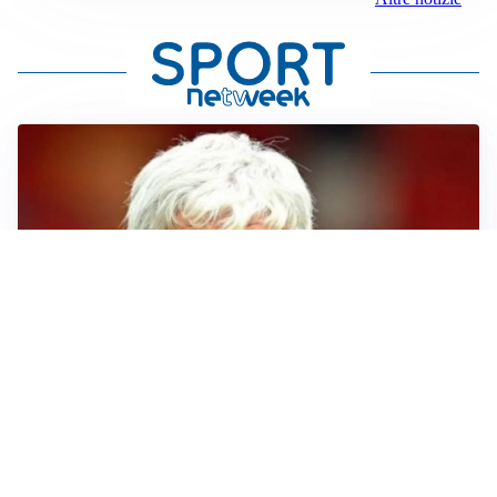
SERIE A
Roma, troppi gol subiti: Gasp deve lavorare in difesa