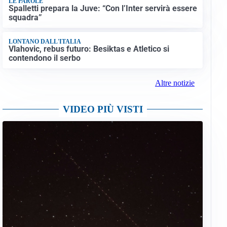
LE PAROLE
Spalletti prepara la Juve: “Con l’Inter servirà essere
squadra”
LONTANO DALL'ITALIA
Vlahovic, rebus futuro: Besiktas e Atletico si
contendono il serbo
Altre notizie
VIDEO PIÙ VISTI