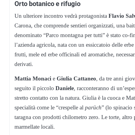
Orto botanico e rifugio
Un ulteriore incontro vedrà protagonista
Flavio Salv
Carona, che comprende sentieri organizzati, una baita 
denominato “Parco montagna per tutti” è stato co-fin
l’azienda agricola, nata con un essiccatoio delle erbe
frutti, mele ed erbe officinali ed aromatiche, necessar
derivati.
Mattia Monaci
e
Giulia Cattaneo
, da tre anni gio
seguito il piccolo
Daniele
, racconteranno di un’esper
stretto contatto con la natura. Giulia è la cuoca e Mat
specialità come le “crespelle al
parüch
” (lo spinacio s
taragna con prodotti chilometro zero. Le torte, altro p
marmellate locali.