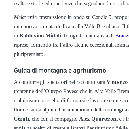
esaltare storie ed esperienze che segnalano la sconfin
Melaverde
, trasmissione in onda su Canale 5, propo
una nuova puntata dedicata alla Valle Brembana. Il
di
Baldovino Midali
, fotografo naturalista di
Branz
riprese, fornendo fra l’altro alcune eccezionali immag
pluripremiato.
Guida di montagna e agriturismo
A condurre gli spettatori nel racconto sarà
Vincenzo
trentenne dell’Oltrepò Pavese che in Alta Valle Brem
e alpinismo ha scelto di formarsi e lavorare come a
flora e fauna alpina. Un’innamorata della montagna c
Ceruti
, che con il compagno
Alex Quarteroni
e i t
anni) ha scelto di creare a Branzi l’agriturismo “Alle 