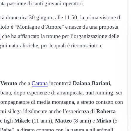
ata passione di tanti giovani operatori.
rrà domenica 30 giugno, alle 11.50, la prima visione di
 titolo è “Montagne d’Amore” e nasce da una proposta
i
che ha affiancato la troupe per l’organizzazione delle
ini naturalistiche, per le quali è riconosciuto e
 Venuto
che a
Carona
incontrerà
Daiana Bariani
,
bana, dopo esperienze di arrampicata, trail running, sci
ccompagnatore di media montagna, a stretto contatto con
ui si lega idealmente anche l’esperienza di
Roberta
re figli
Mikele
(11 anni),
Matteo
(8 anni) e
Mirko
(5
Baite”, a diretto contatto con la natura e gli animali.