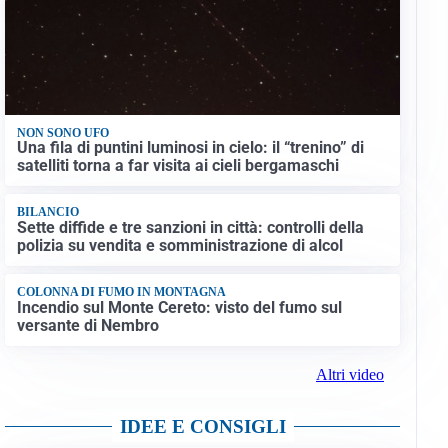
NON SONO UFO
Una fila di puntini luminosi in cielo: il “trenino” di
satelliti torna a far visita ai cieli bergamaschi
BILANCIO
Sette diffide e tre sanzioni in città: controlli della
polizia su vendita e somministrazione di alcol
COLONNA DI FUMO IN MONTAGNA
Incendio sul Monte Cereto: visto del fumo sul
versante di Nembro
Altri video
IDEE E CONSIGLI