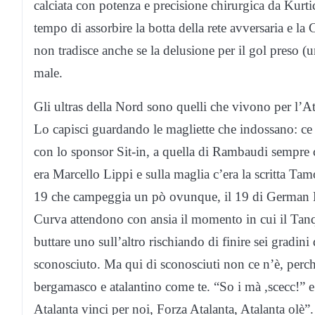
calciata con potenza e precisione chirurgica da Kurtic 
tempo di assorbire la botta della rete avversaria e la
non tradisce anche se la delusione per il gol preso (un
male.
Gli ultras della Nord sono quelli che vivono per l’Ata
Lo capisci guardando le magliette che indossano: ce n
con lo sponsor Sit-in, a quella di Rambaudi sempre 
era Marcello Lippi e sulla maglia c’era la scritta Tam
19 che campeggia un pò ovunque, il 19 di German Den
Curva attendono con ansia il momento in cui il Tanqu
buttare uno sull’altro rischiando di finire sei gradin
sconosciuto. Ma qui di sconosciuti non ce n’è, perchè
bergamasco e atalantino come te. “So i mà ,scecc!” e
Atalanta vinci per noi, Forza Atalanta, Atalanta olè”.