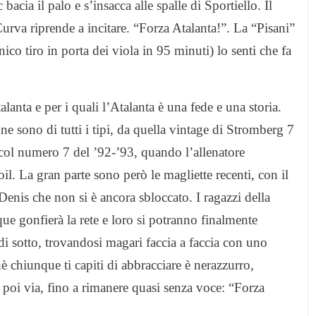
bacia il palo e s’insacca alle spalle di Sportiello. Il
 Curva riprende a incitare. “Forza Atalanta!”. La “Pisani”
ico tiro in porta dei viola in 95 minuti) lo senti che fa
lanta e per i quali l’Atalanta è una fede e una storia.
e sono di tutti i tipi, da quella vintage di Stromberg 7
col numero 7 del ’92-’93, quando l’allenatore
oil. La gran parte sono però le magliette recenti, con il
is che non si è ancora sbloccato. I ragazzi della
e gonfierà la rete e loro si potranno finalmente
i di sotto, trovandosi magari faccia a faccia con uno
 chiunque ti capiti di abbracciare è nerazzurro,
 poi via, fino a rimanere quasi senza voce: “Forza