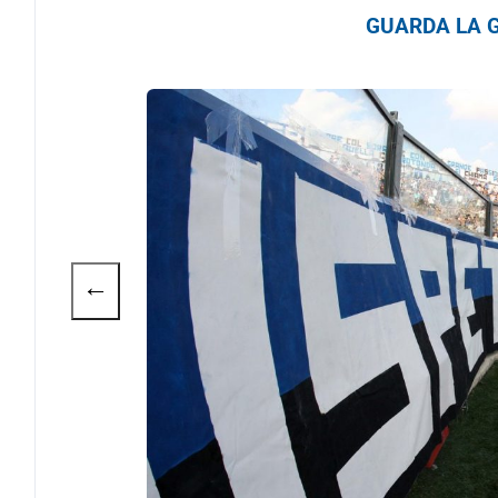
GUARDA LA G
←