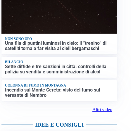
NON SONO UFO
Una fila di puntini luminosi in cielo: il “trenino” di
satelliti torna a far visita ai cieli bergamaschi
BILANCIO
Sette diffide e tre sanzioni in città: controlli della
polizia su vendita e somministrazione di alcol
COLONNA DI FUMO IN MONTAGNA
Incendio sul Monte Cereto: visto del fumo sul
versante di Nembro
Altri video
IDEE E CONSIGLI