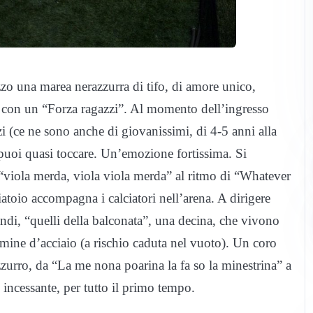
mezzo una marea nerazzurra di tifo, di amore unico,
rte con un “Forza ragazzi”. Al momento dell’ingresso
zi (ce ne sono anche di giovanissimi, di 4-5 anni alla
puoi quasi toccare. Un’emozione fortissima. Si
 “viola merda, viola viola merda” al ritmo di “Whatever
atoio accompagna i calciatori nell’arena. A dirigere
andi, “quelli della balconata”, una decina, che vivono
 lamine d’acciaio (a rischio caduta nel vuoto). Un coro
razzurro, da “La me nona poarina la fa so la minestrina” a
incessante, per tutto il primo tempo.