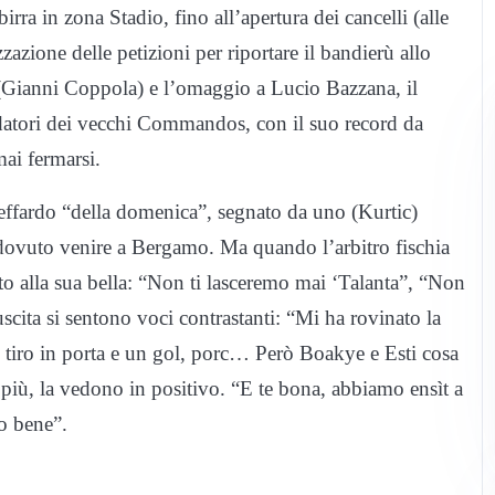
irra in zona Stadio, fino all’apertura dei cancelli (alle
zazione delle petizioni per riportare il bandierù allo
 (Gianni Coppola) e l’omaggio a Lucio Bazzana, il
datori dei vecchi Commandos, con il suo record da
ai fermarsi.
beffardo “della domenica”, segnato da uno (Kurtic)
dovuto venire a Bergamo. Ma quando l’arbitro fischia
ato alla sua bella: “Non ti lasceremo mai ‘Talanta”, “Non
uscita si sentono voci contrastanti: “Mi ha rovinato la
n tiro in porta e un gol, porc… Però Boakye e Esti cosa
più, la vedono in positivo. “E te bona, abbiamo ensìt a
o bene”.