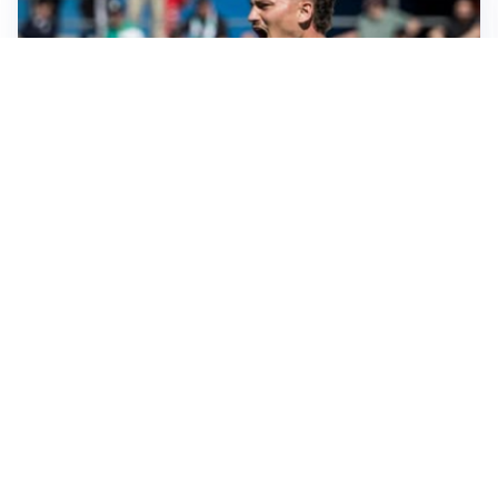
CALCIOMERCATO
Cagliari, il caso Esposito continua. Intanto arriva
Maldini
CALCIOMERCATO
Napoli, il solito Lukaku: non si presenta in ritiro, è
rottura
AMICHEVOLI
Inter, Chivu: “Vedo una crescita, il risultato non conta”