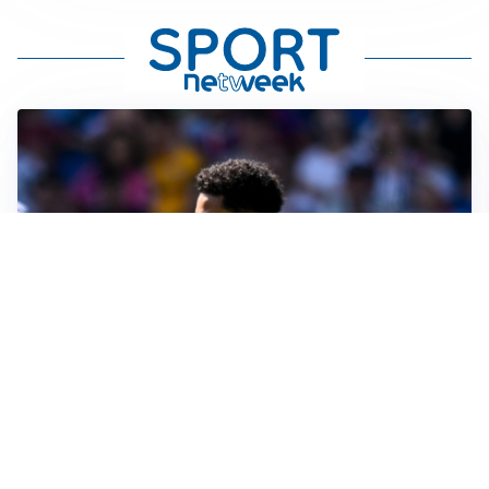
MOTIVATO
Douglas Luiz dice no all’Everton e punta sulla
Juventus