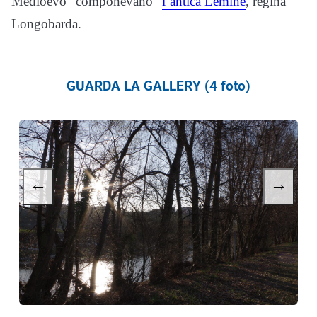
Medioevo “componevano”
l’antica Lemine
, regina
Longobarda.
GUARDA LA GALLERY (4 foto)
←
→