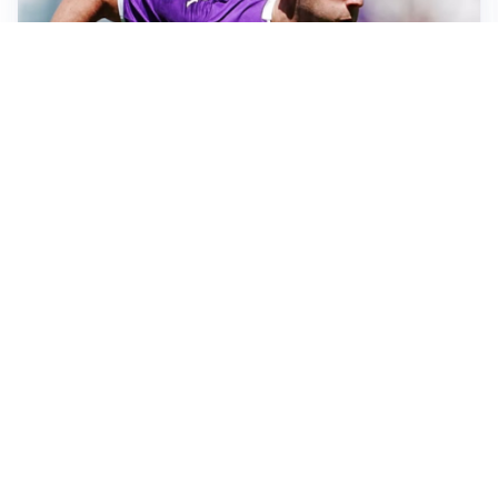
PUNTE IN MOVIMENTO
Effetto domino in attacco: Bologna, Fiorentina e
Parma si muovono
LE PAROLE
Jashari cambia pagina: “Con Amorim aria nuova al
Milan”
LE PAROLE
Chivu: “Mercato? Serve pazienza, l’Inter crescerà”
SI AVVICINA
Juve-Lucumí, fiducia in crescita: pronta una nuova