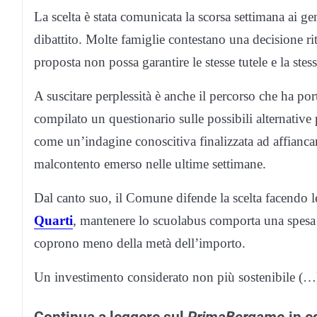
La scelta è stata comunicata la scorsa settimana ai ge
dibattito. Molte famiglie contestano una decisione ri
proposta non possa garantire le stesse tutele e la stes
A suscitare perplessità è anche il percorso che ha po
compilato un questionario sulle possibili alternative
come un’indagine conoscitiva finalizzata ad affiancare 
malcontento emerso nelle ultime settimane.
Dal canto suo, il Comune difende la scelta facendo l
Quarti
, mantenere lo scuolabus comporta una spesa a
coprono meno della metà dell’importo.
Un investimento considerato non più sostenibile (…
Continua a leggere sul
PrimaBergamo
in e