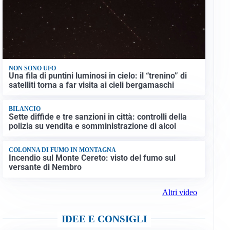
NON SONO UFO
Una fila di puntini luminosi in cielo: il “trenino” di
satelliti torna a far visita ai cieli bergamaschi
BILANCIO
Sette diffide e tre sanzioni in città: controlli della
polizia su vendita e somministrazione di alcol
COLONNA DI FUMO IN MONTAGNA
Incendio sul Monte Cereto: visto del fumo sul
versante di Nembro
Altri video
IDEE E CONSIGLI