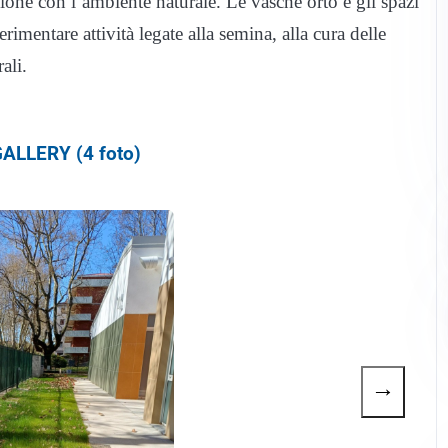
ione con l’ambiente naturale. Le vasche orto e gli spazi
imentare attività legate alla semina, alla cura delle
ali.
ALLERY (4 foto)
→