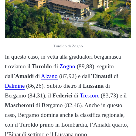
Turoldo di Zogno
In questo caso, in vetta alla graduatori bergamasca
troviamo il
Turoldo
di
Zogno
(89,88), seguito
dall’
Amaldi
di
Alzano
(87,92) e dall’
Einaudi
di
Dalmine
(86,26). Subito dietro il
Lussana
di
Bergamo (84,31), il
Federici
di
Trescore
(83,73) e il
Mascheroni
di Bergamo (82,46). Anche in questo
caso, Bergamo domina anche la classifica regionale,
con il Turoldo primo in Lombardia, l’Amaldi quarto,
l’Einaudi settimo e il Lussana nono.