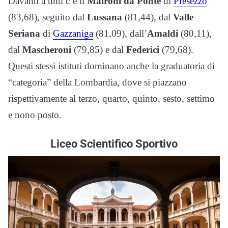
Davanti a tutti c’è il
Maironi da Ponte
di
Presezzo
(83,68), seguito dal
Lussana
(81,44), dal
Valle
Seriana
di
Gazzaniga
(81,09), dall’
Amaldi
(80,11),
dal
Mascheroni
(79,85) e dal
Federici
(79,68).
Questi stessi istituti dominano anche la graduatoria di
“categoria” della Lombardia, dove si piazzano
rispettivamente al terzo, quarto, quinto, sesto, settimo
e nono posto.
Liceo Scientifico Sportivo