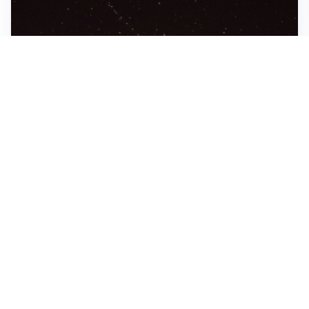
IL NOME NUOVO
Napoli, Musso resta un’opzione per la porta
TITOLARE IN CAMPIONATO
Inter, tocca a Pio Esposito: Chivu gli affida l’attacco
LE PAROLE
Spalletti prepara la Juve: “Con l’Inter servirà essere
squadra”
LONTANO DALL'ITALIA
Vlahovic, rebus futuro: Besiktas e Atletico si
contendono il serbo
Altre notizie