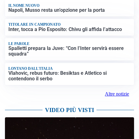
Terrorismo, arrestato 16enne comasco: accusato di
propaganda jihadista
NON SI FERMA LA TENSIONE
Crisi Ceuta, la Spagna attacca l’Italia: “Revochi i
controlli alle frontiere o prenderemo contromisure”
LUTTO
Francesco Guccini è morto a 86 anni: addio a un
cantautore simbolo della musica italiana
Altre notizie