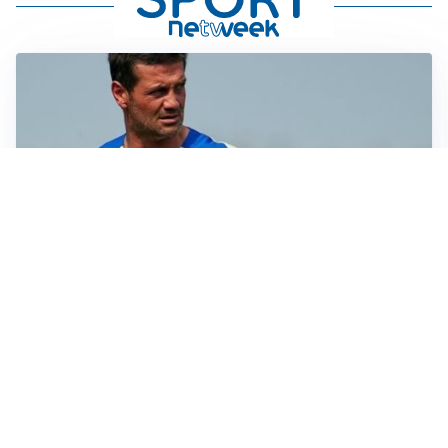
AMICHEVOLI
Juventus-Inter, antipasto di Serie A: le probabili
formazioni
IL NOME NUOVO
Napoli, Musso resta un’opzione per la porta