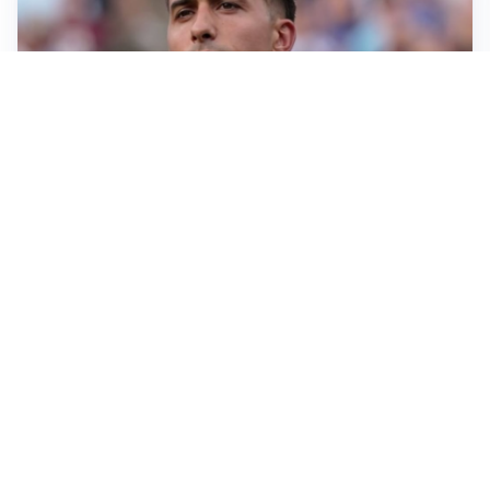
IL NOME NUOVO
Napoli, Musso resta un’opzione per la porta
TITOLARE IN CAMPIONATO
Inter, tocca a Pio Esposito: Chivu gli affida l’attacco
LE PAROLE
Spalletti prepara la Juve: “Con l’Inter servirà essere
squadra”
LONTANO DALL'ITALIA