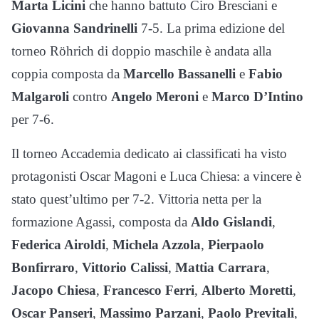
Marta Licini
che hanno battuto Ciro Bresciani e
Giovanna Sandrinelli
7-5. La prima edizione del
torneo Röhrich di doppio maschile è andata alla
coppia composta da
Marcello Bassanelli
e
Fabio
Malgaroli
contro
Angelo Meroni
e
Marco D’Intino
per 7-6.
Il torneo Accademia dedicato ai classificati ha visto
protagonisti Oscar Magoni e Luca Chiesa: a vincere è
stato quest’ultimo per 7-2. Vittoria netta per la
formazione Agassi, composta da
Aldo Gislandi
,
Federica Airoldi
,
Michela Azzola
,
Pierpaolo
Bonfirraro
,
Vittorio Calissi
,
Mattia Carrara
,
Jacopo Chiesa
,
Francesco Ferri
,
Alberto Moretti
,
Oscar Panseri
,
Massimo Parzani
,
Paolo Previtali
,